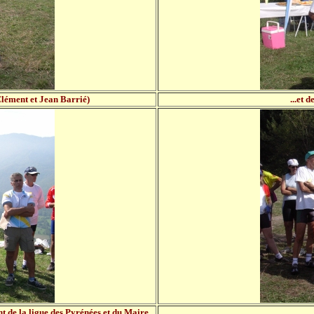
Clément et Jean Barrié)
...et 
t de la ligue des Pyrénées et du Maire