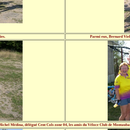
ies.
Parmi eux, Bernard Viell
.Michel Médina, délégué Cent Cols zone 04, les amis du Véloce Club de Montauban