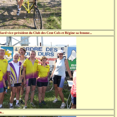
ard vice-président du Club des Cent Cols et Régine sa femme...
...