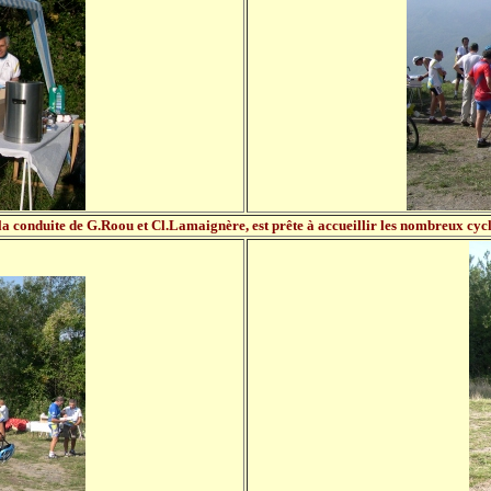
a conduite de G.Roou et Cl.Lamaignère, est prête à accueillir les nombreux cyclo