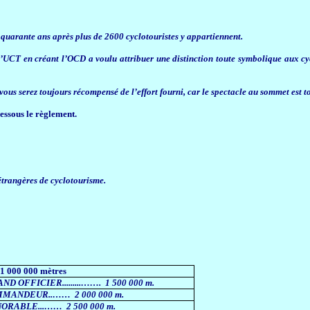
, quarante ans après plus de 2600 cyclotouristes y appartiennent.
l’UCT en créant l’OCD a voulu attribuer une distinction toute symbolique aux cy
ous serez toujours récompensé de l’effort fourni, car le spectacle au sommet est to
dessous le règlement.
étrangères de cyclotourisme.
 1 000 000 mètres
ND OFFICIER.........…….
1 500 000 m.
MMANDEUR..……
2 000 000 m.
ORABLE...……
2 500 000 m.