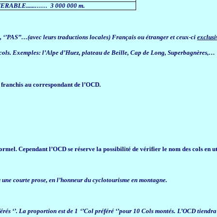
ERABLE......……
3 000 000 m.
, ‘’PAS’’…(avec leurs traductions locales) Français ou étranger et ceux-ci
exclusi
s cols. Exemples: l’Alpe d’Huez, plateau de Beille, Cap de Long, Superbagnères,…
s franchis au correspondant de l’OCD.
formel. Cependant l’OCD se réserve la possibilité de vérifier le nom des cols en u
 une courte prose, en l’honneur du cyclotourisme en montagne.
érés ‘’. La proportion est de 1 ‘’Col préféré ‘’pour 10 Cols montés. L’OCD tiendra 