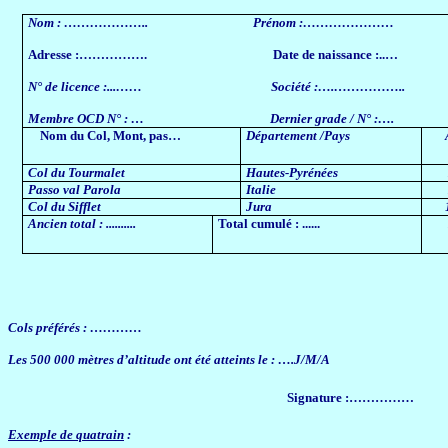
Nom : ………………..
Prénom :…………………
Adresse :…………….
Date de naissance :..…
N° de licence :...……
Société :….……………..
Membre OCD N° : …
Dernier grade / N° :….
Nom du Col, Mont, pas…
Département /Pays
Col du Tourmalet
Hautes-Pyrénées
Passo val Parola
Italie
Col du Sifflet
Jura
Ancien total : ..........
Total cumulé : ......
Cols préférés : …………
Les 500 000 mètres d’altitude ont été atteints le : ….J/M/A
Signature :……………
Exemple de quatrain
: