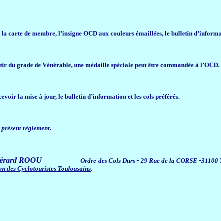
t la carte de membre, l’insigne OCD aux couleurs émaillées, le bulletin d’informa
tir du grade de Vénérable, une médaille spéciale peut être commandée à l’OCD.
ir la mise à jour, le bulletin d’information et les cols préférés.
 présent règlement.
Gérard ROOU
-
-
Ordre des Cols Durs
29 Rue de la CORSE
31100 
n des Cyclotouristes Toulousains
.